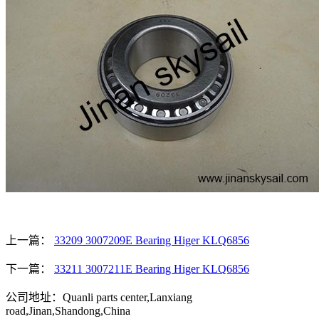
上一篇：
33209 3007209E Bearing Higer KLQ6856
下一篇：
33211 3007211E Bearing Higer KLQ6856
公司地址：Quanli parts center,Lanxiang
road,Jinan,Shandong,China